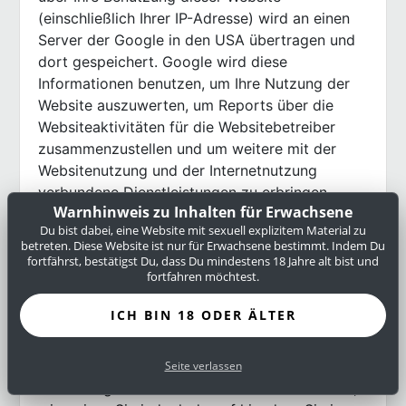
(einschließlich Ihrer IP-Adresse) wird an einen
Server der Google in den USA übertragen und
dort gespeichert. Google wird diese
Informationen benutzen, um Ihre Nutzung der
Website auszuwerten, um Reports über die
Websiteaktivitäten für die Websitebetreiber
zusammenzustellen und um weitere mit der
Websitenutzung und der Internetnutzung
verbundene Dienstleistungen zu erbringen.
Warnhinweis zu Inhalten für Erwachsene
Auch wird Google diese Informationen
Du bist dabei, eine Website mit sexuell explizitem Material zu
gegebenenfalls an Dritte übertragen, sofern
betreten. Diese Website ist nur für Erwachsene bestimmt. Indem Du
dies gesetzlich vorgeschrieben oder soweit
fortfährst, bestätigst Du, dass Du mindestens 18 Jahre alt bist und
fortfahren möchtest.
Dritte diese Daten im Auftrag von Google
verarbeiten. Google wird in keinem Fall Ihre IP-
ICH BIN 18 ODER ÄLTER
Adresse mit anderen Daten von Google in
Verbindung bringen. Sie können die Installation
der Cookies durch eine entsprechende
Seite verlassen
Einstellung Ihrer Browser-Software verhindern;